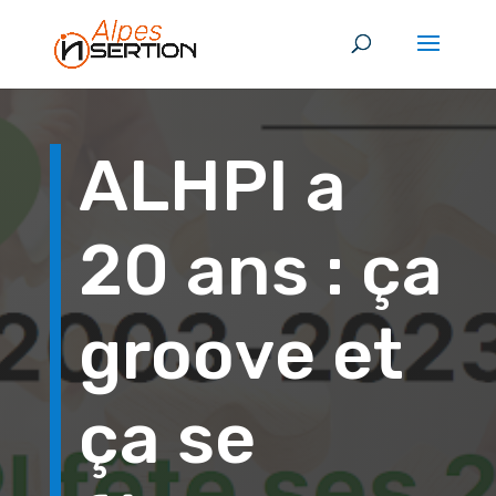
ALHPI a
20 ans : ça
groove et
ça se